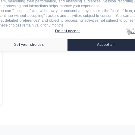
hem, measuring their performance, and analysing audiences. Session recording 
our browsing and interactions helps improve your experience.
ou can "accept all" and withdraw your consent at any time via the "cookie" icon, 
continue without accepting" trackers and activities subject to consent. You can al
set detailed preferences" and object to processing activities not subject to consen
hese choices remain valid for 6 months.
powered
Do not accept
Set your choices
Accept all