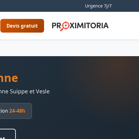
Urgence 7j/7
Devis gratuit
onne
nne Suippe et Vesle
tion
24-48h
nt