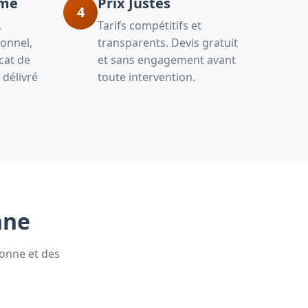
sme
Prix Justes
4
,
Tarifs compétitifs et
onnel,
transparents. Devis gratuit
icat de
et sans engagement avant
délivré
toute intervention.
nne
gonne et des