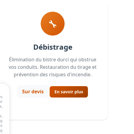
🔧
Débistrage
Élimination du bistre durci qui obstrue
vos conduits. Restauration du tirage et
prévention des risques d'incendie.
Sur devis
En savoir plus
es
ur
s,
s,
ng
es
ng