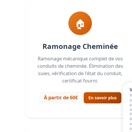
🏠
Ramonage Cheminée
Ramonage mécanique complet de vos
conduits de cheminée. Élimination des
suies, vérification de l'état du conduit,
certificat fourni.
W
À partir de 60€
En savoir plus
(
p
a
P
I
a
a