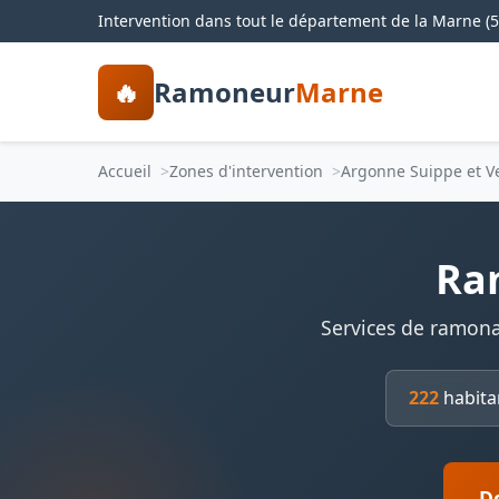
Intervention dans tout le département de la Marne (5
🔥
Ramoneur
Marne
Accueil
Zones d'intervention
Argonne Suippe et V
Ra
Services de ramona
222
habita
D