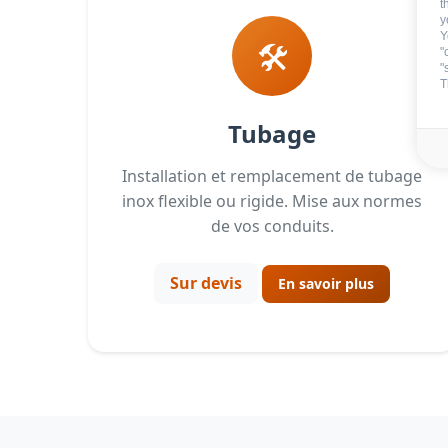
t
y
Y
🛠️
"
"
T
Tubage
Installation et remplacement de tubage
inox flexible ou rigide. Mise aux normes
de vos conduits.
Sur devis
En savoir plus