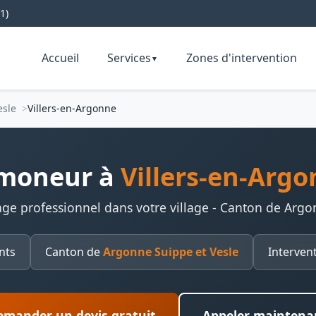
1)
Accueil
Services
Zones d'intervention
▼
esle
Villers-en-Argonne
moneur à
Villers-en-Arg
ge professionnel dans votre village - Canton de Argo
nts
Canton de
Argonne Suippe et Vesle
Interven
emander un devis gratuit
Appeler maintena