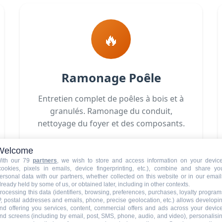
🔥
Ramonage Poêle
Entretien complet de poêles à bois et à
granulés. Ramonage du conduit,
nettoyage du foyer et des composants.
Welcome
À partir de 70€
En savoir plus
ith our 79
partners
, we wish to store and access information on your devic
cookies, pixels in emails, device fingerprinting, etc.), combine and share yo
ersonal data with our partners, whether collected on this website or in our email
lready held by some of us, or obtained later, including in other contexts.
rocessing this data (identifiers, browsing, preferences, purchases, loyalty program
P, postal addresses and emails, phone, precise geolocation, etc.) allows developi
nd offering you services, content, commercial offers and ads across your devic
nd screens (including by email, post, SMS, phone, audio, and video), personalisi