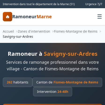
Intervention dans tout le département de la Marne (51)
Urgence 7j/7
🔥
Ramoneur
Marne
☰
Accueil
Zones d'intervention
Fismes-Montagne de Reims
Savigny-sur-Ardres
Ramoneur à
Savigny-sur-Ardres
Services de ramonage professionnel dans votre
village - Canton de Fismes-Montagne de Reims
262
habitants
Canton de
Fismes-Montagne de Reims
Intervention
24-48h