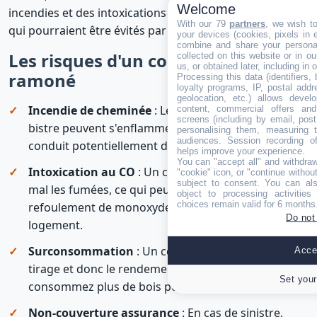
Welcome
incendies et des intoxications au monoxyde de carbone
With our 79
partners
, we wish t
qui pourraient être évités par un entretien régulier.
your devices (cookies, pixels in em
combine and share your personal
Les risques d'un conduit non
collected on this website or in o
us, or obtained later, including in 
ramoné
Processing this data (identifiers,
loyalty programs, IP, postal add
geolocation, etc.) allows devel
Incendie de cheminée
: Les dépôts de suie et de
content, commercial offers an
screens (including by email, pos
bistre peuvent s'enflammer et provoquer un feu de
personalising them, measuring t
audiences. Session recording of
conduit potentiellement dévastateur.
helps improve your experience.
You can "accept all" and withdraw
Intoxication au CO
: Un conduit obstrué évacue
"cookie" icon, or "continue without
subject to consent. You can als
mal les fumées, ce qui peut entraîner un
object to processing activitie
choices remain valid for 6 months
refoulement de monoxyde de carbone dans votre
Do not
logement.
Surconsommation
: Un conduit encrassé réduit le
Accep
tirage et donc le rendement de votre appareil. Vous
Set your
consommez plus de bois pour moins de chaleur.
Non-couverture assurance
: En cas de sinistre,