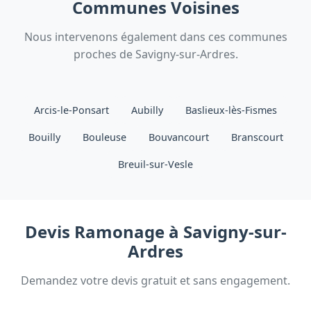
du conduit, le nettoyage du creuset, des
Communes Voisines
échangeurs et du ventilateur d'extraction.
Nous intervenons également dans ces communes
proches de Savigny-sur-Ardres.
Arcis-le-Ponsart
Aubilly
Baslieux-lès-Fismes
Bouilly
Bouleuse
Bouvancourt
Branscourt
Breuil-sur-Vesle
Devis Ramonage à Savigny-sur-
Ardres
Demandez votre devis gratuit et sans engagement.